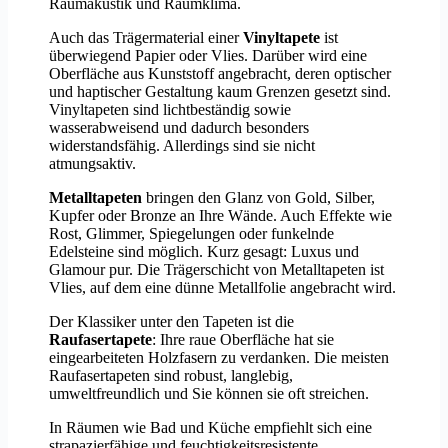
Raumakustik und Raumklima.
Auch das Trägermaterial einer
Vinyltapete
ist
überwiegend Papier oder Vlies. Darüber wird eine
Oberfläche aus Kunststoff angebracht, deren optischer
und haptischer Gestaltung kaum Grenzen gesetzt sind.
Vinyltapeten sind lichtbeständig sowie
wasserabweisend und dadurch besonders
widerstandsfähig. Allerdings sind sie nicht
atmungsaktiv.
Metalltapeten
bringen den Glanz von Gold, Silber,
Kupfer oder Bronze an Ihre Wände. Auch Effekte wie
Rost, Glimmer, Spiegelungen oder funkelnde
Edelsteine sind möglich. Kurz gesagt: Luxus und
Glamour pur. Die Trägerschicht von Metalltapeten ist
Vlies, auf dem eine dünne Metallfolie angebracht wird.
Der Klassiker unter den Tapeten ist die
Raufasertapete
: Ihre raue Oberfläche hat sie
eingearbeiteten Holzfasern zu verdanken. Die meisten
Raufasertapeten sind robust, langlebig,
umweltfreundlich und Sie können sie oft streichen.
In Räumen wie Bad und Küche empfiehlt sich eine
strapazierfähige und feuchtigkeitsresistente