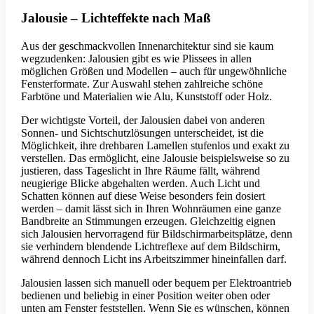
Jalousie – Lichteffekte nach Maß
Aus der geschmackvollen Innenarchitektur sind sie kaum
wegzudenken: Jalousien gibt es wie Plissees in allen
möglichen Größen und Modellen – auch für ungewöhnliche
Fensterformate. Zur Auswahl stehen zahlreiche schöne
Farbtöne und Materialien wie Alu, Kunststoff oder Holz.
Der wichtigste Vorteil, der Jalousien dabei von anderen
Sonnen- und Sichtschutzlösungen unterscheidet, ist die
Möglichkeit, ihre drehbaren Lamellen stufenlos und exakt zu
verstellen. Das ermöglicht, eine Jalousie beispielsweise so zu
justieren, dass Tageslicht in Ihre Räume fällt, während
neugierige Blicke abgehalten werden. Auch Licht und
Schatten können auf diese Weise besonders fein dosiert
werden – damit lässt sich in Ihren Wohnräumen eine ganze
Bandbreite an Stimmungen erzeugen. Gleichzeitig eignen
sich Jalousien hervorragend für Bildschirmarbeitsplätze, denn
sie verhindern blendende Lichtreflexe auf dem Bildschirm,
während dennoch Licht ins Arbeitszimmer hineinfallen darf.
Jalousien lassen sich manuell oder bequem per Elektroantrieb
bedienen und beliebig in einer Position weiter oben oder
unten am Fenster feststellen. Wenn Sie es wünschen, können